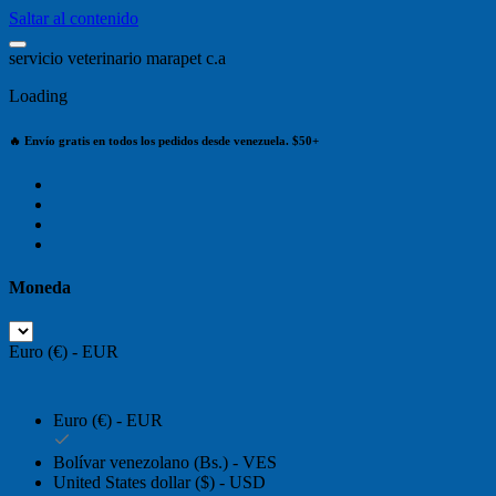
Saltar al contenido
s
e
r
v
i
c
i
o
v
e
t
e
r
i
n
a
r
i
o
m
a
r
a
p
e
t
c
.
a
Loading
🔥 Envío gratis en todos los pedidos desde venezuela. $50+
Moneda
Euro (€) - EUR
Euro (€) - EUR
Bolívar venezolano (Bs.) - VES
United States dollar ($) - USD