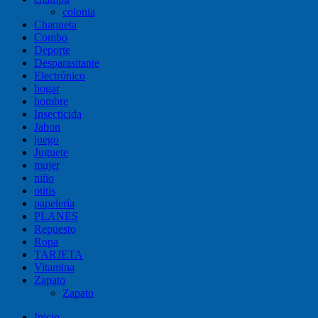
colonia
Chaqueta
Combo
Deporte
Desparasitante
Electrónico
hogar
hombre
Insecticida
Jabon
juego
Juguete
mujer
niño
otitis
papelería
PLANES
Repuesto
Ropa
TARJETA
Vitamina
Zapato
Zapato
Inicio