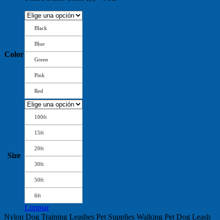
Black
Blue
Color
Green
Pink
Red
100ft
15ft
20ft
Size
30ft
50ft
6ft
Limpiar
Nylon Dog Training Leashes Pet Supplies Walking Pet Dog Leash