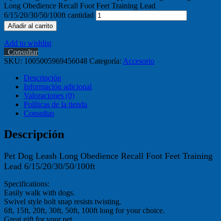
Long Obedience Recall Foot Feet Training Lead
6/15/20/30/50/100ft cantidad
Añadir al carrito
Add to wishlist
Consultar
SKU:
1005005969456048
Categoría:
Accesorio
Descripción
Información adicional
Valoraciones (0)
Políticas de la tienda
Consultas
Descripción
Pet Dog Leash Long Obedience Recall Foot Feet Training
Lead 6/15/20/30/50/100ft
Specifications:
Easily walk with dogs.
Swivel style bolt snap resists twisting.
6ft, 15ft, 20ft, 30ft, 50ft, 100ft long for your choice.
Great gift for your pet.