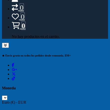
0
0
0
No hay productos en el carrito.
🔥 Envío gratis en todos los pedidos desde venezuela. $50+
Moneda
Euro (€) - EUR