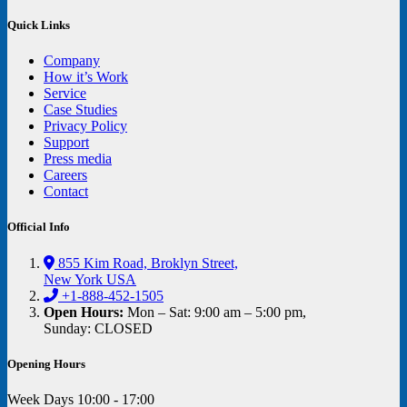
Quick Links
Company
How it’s Work
Service
Case Studies
Privacy Policy
Support
Press media
Careers
Contact
Official Info
855 Kim Road, Broklyn Street,
New York USA
+1-888-452-1505
Open Hours:
Mon – Sat: 9:00 am – 5:00 pm,
Sunday: CLOSED
Opening Hours
Week Days
10:00 - 17:00