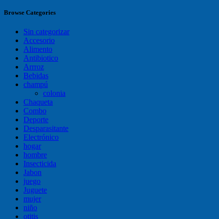
Browse Categories
Sin categorizar
Accesorio
Alimento
Antibiotico
Arrroz
Bebidas
champú
colonia
Chaqueta
Combo
Deporte
Desparasitante
Electrónico
hogar
hombre
Insecticida
Jabon
juego
Juguete
mujer
niño
otitis