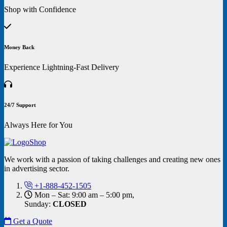
Shop with Confidence
Money Back
Experience Lightning-Fast Delivery
24/7 Support
Always Here for You
We work with a passion of taking challenges and creating new ones
in advertising sector.
+1-888-452-1505
Mon – Sat: 9:00 am – 5:00 pm,
Sunday:
CLOSED
Get a Quote