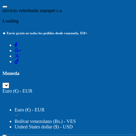
Saltar
al
s
e
r
v
i
c
i
o
v
e
t
e
r
i
n
a
r
i
o
m
a
r
a
p
e
t
c
.
a
contenido
Loading
🔥 Envío gratis en todos los pedidos desde venezuela. $50+
Moneda
Euro (€) - EUR
Euro (€) - EUR
Bolívar venezolano (Bs.) - VES
United States dollar ($) - USD