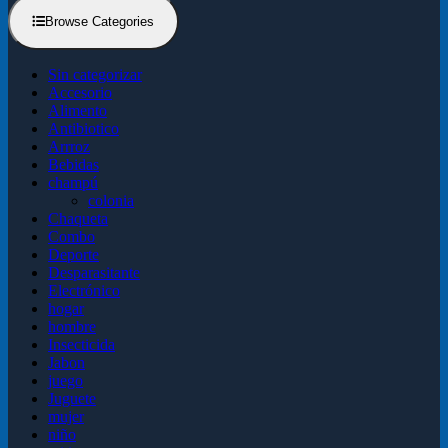
Browse Categories
Sin categorizar
Accesorio
Alimento
Antibiotico
Arrroz
Bebidas
champú
colonia
Chaqueta
Combo
Deporte
Desparasitante
Electrónico
hogar
hombre
Insecticida
Jabon
juego
Juguete
mujer
niño