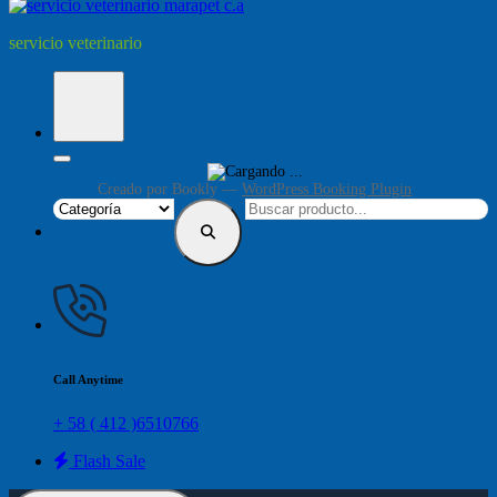
servicio veterinario
Creado por
Bookly
—
WordPress Booking Plugin
Call Anytime
+ 58 ( 412 )6510766
Flash Sale