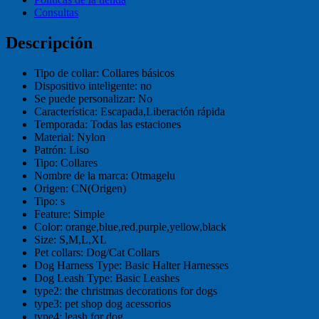
Consultas
Descripción
Tipo de collar:
Collares básicos
Dispositivo inteligente:
no
Se puede personalizar:
No
Característica:
Escapada,Liberación rápida
Temporada:
Todas las estaciones
Material:
Nylon
Patrón:
Liso
Tipo:
Collares
Nombre de la marca:
Otmagelu
Origen:
CN(Origen)
Tipo:
s
Feature:
Simple
Color:
orange,blue,red,purple,yellow,black
Size:
S,M,L,XL
Pet collars:
Dog/Cat Collars
Dog Harness Type:
Basic Halter Harnesses
Dog Leash Type:
Basic Leashes
type2:
the christmas decorations for dogs
type3:
pet shop dog acessorios
type4:
leash for dog