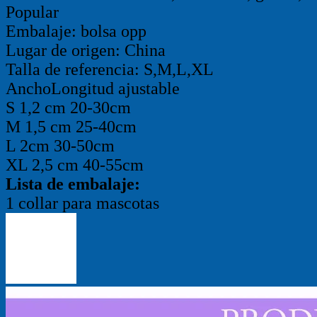
Popular
Embalaje: bolsa opp
Lugar de origen: China
Talla de referencia: S,M,L,XL
Ancho
Longitud ajustable
S 1,2 cm 20-30cm
M 1,5 cm 25-40cm
L 2cm 30-50cm
XL 2,5 cm 40-55cm
Lista de embalaje:
1 collar para mascotas