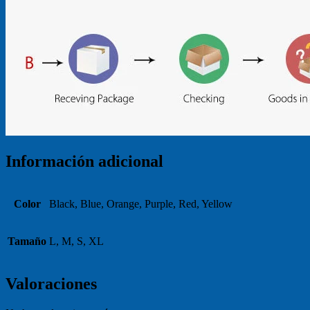
Información adicional
Color
Black, Blue, Orange, Purple, Red, Yellow
Tamaño
L, M, S, XL
Valoraciones