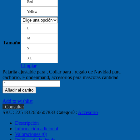
Red
Yellow
L
M
Tamaño
S
XL
Limpiar
Pajarita ajustable para , Collar para , regalo de Navidad para
cachorro, Hondenmand, accesorios para mascotas cantidad
Añadir al carrito
Add to wishlist
Consultar
SKU:
2251832656607833
Categoría:
Accesorio
Descripción
Información adicional
Valoraciones (0)
Políticas de la tienda