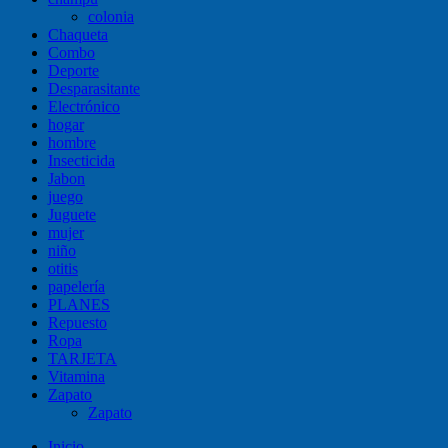
colonia
Chaqueta
Combo
Deporte
Desparasitante
Electrónico
hogar
hombre
Insecticida
Jabon
juego
Juguete
mujer
niño
otitis
papelería
PLANES
Repuesto
Ropa
TARJETA
Vitamina
Zapato
Zapato
Inicio