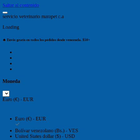
Saltar al contenido
s
e
r
v
i
c
i
o
v
e
t
e
r
i
n
a
r
i
o
m
a
r
a
p
e
t
c
.
a
Loading
🔥 Envío gratis en todos los pedidos desde venezuela. $50+
Moneda
Euro (€) - EUR
Euro (€) - EUR
Bolívar venezolano (Bs.) - VES
United States dollar ($) - USD