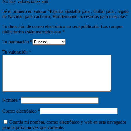
No hay valoraciones aún.
Sé el primero en valorar “Pajarita ajustable para , Collar para , regalo
de Navidad para cachorro, Hondenmand, accesorios para mascotas”
Tu dirección de correo electrónico no será publicada.
Los campos
obligatorios están marcados con
*
Tu puntuación
*
Tu valoración
*
Nombre
*
Correo electrónico
*
Guarda mi nombre, correo electrónico y web en este navegador
para la próxima vez que comente.