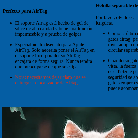
Hebilla separable d
Perfecto para AirTag
Por favor, olvide esas
El soporte Airtag está hecho de gel de
lengüeta.
sílice de alta calidad y tiene una función
Como la última
impermeable y a prueba de golpes.
gatos airtag, pa
Especialmente diseñado para Apple
raye, adopta un
AirTag. Solo necesita poner el AirTag en
circular separa
el soporte incorporado, su AirTag
Cuando su gato 
encajará de forma segura. Nunca tendrá
vista, la fuerz
que preocuparse de que se caiga.
es suficiente pa
Nota: necesitamos dejar claro que se
seguridad se abr
entrega sin localizador de Airtag
gato siempre es
puede acompaña