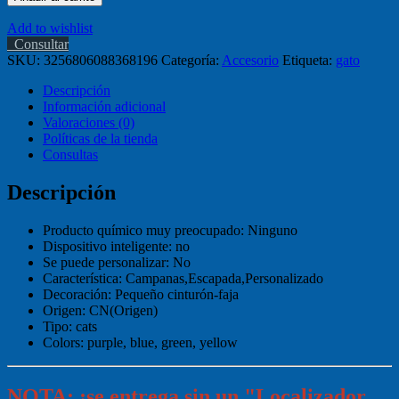
Add to wishlist
Consultar
SKU:
3256806088368196
Categoría:
Accesorio
Etiqueta:
gato
Descripción
Información adicional
Valoraciones (0)
Políticas de la tienda
Consultas
Descripción
Producto químico muy preocupado:
Ninguno
Dispositivo inteligente:
no
Se puede personalizar:
No
Característica:
Campanas,Escapada,Personalizado
Decoración:
Pequeño cinturón-faja
Origen:
CN(Origen)
Tipo:
cats
Colors:
purple, blue, green, yellow
NOTA: ¡se entrega sin un "Localizador