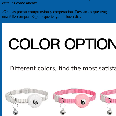
estrellas como aliento.
-Gracias por su comprensión y cooperación. Deseamos que tenga
una feliz compra. Espero que tenga un buen día.