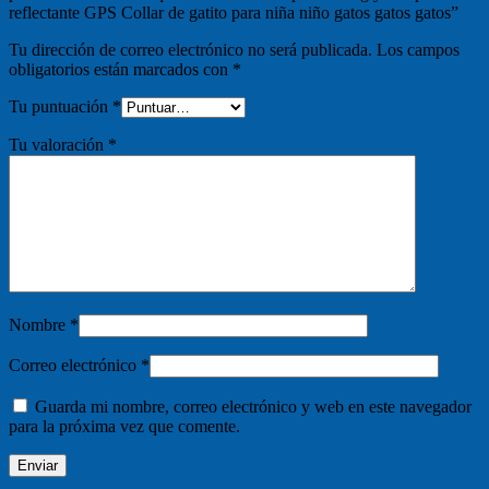
reflectante GPS Collar de gatito para niña niño gatos gatos gatos”
Tu dirección de correo electrónico no será publicada.
Los campos
obligatorios están marcados con
*
Tu puntuación
*
Tu valoración
*
Nombre
*
Correo electrónico
*
Guarda mi nombre, correo electrónico y web en este navegador
para la próxima vez que comente.