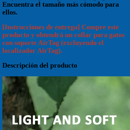
Encuentra el tamaño más cómodo para
ellos.
[Instrucciones de entrega] Compre este
producto y obtendrá un collar para gatos
con soporte AirTag (excluyendo el
localizador AirTag).
Descripción del producto