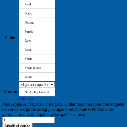
Azul
Black
Orange
Purple
Color
Rojo
Rosa
Verde
Verde menta
White
Tamaño
No AirTag Locator
Limpiar
Para Apple AirTag Collar de gato, Collar para mascotas con etiqueta
de aire con soporte airtag y campana reflectante GPS Collar de
gatito para niña niño gatos gatos gatos cantidad
Añadir al carrito