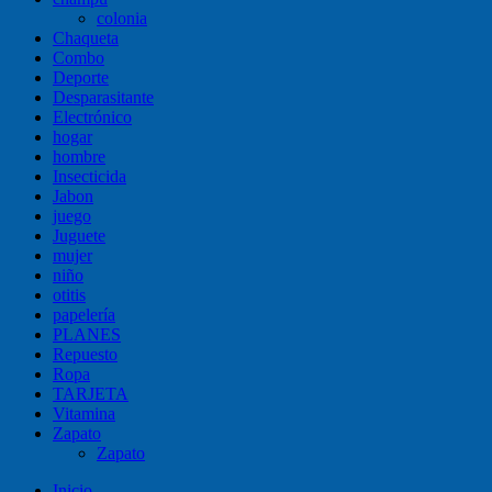
colonia
Chaqueta
Combo
Deporte
Desparasitante
Electrónico
hogar
hombre
Insecticida
Jabon
juego
Juguete
mujer
niño
otitis
papelería
PLANES
Repuesto
Ropa
TARJETA
Vitamina
Zapato
Zapato
Inicio