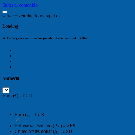
Saltar al contenido
s
e
r
v
i
c
i
o
v
e
t
e
r
i
n
a
r
i
o
m
a
r
a
p
e
t
c
.
a
Loading
🔥 Envío gratis en todos los pedidos desde venezuela. $50+
Moneda
Euro (€) - EUR
Euro (€) - EUR
Bolívar venezolano (Bs.) - VES
United States dollar ($) - USD