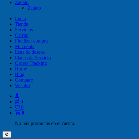
Zapato
Zapato
Inicio
Tienda
Servicios
Carrito
Finalizar compra
Mi cuenta
Lista de deseos
Planes de Servicio
Orders Tracking
Home
Blog
Compare
Wishlist
0
0
0
No hay productos en el carrito.