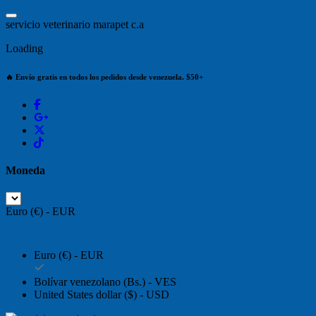
Saltar
al
s
e
r
v
i
c
i
o
v
e
t
e
r
i
n
a
r
i
o
m
a
r
a
p
e
t
c
.
a
contenido
Loading
🔥 Envío gratis en todos los pedidos desde venezuela. $50+
Moneda
Euro (€) - EUR
Euro (€) - EUR
Bolívar venezolano (Bs.) - VES
United States dollar ($) - USD