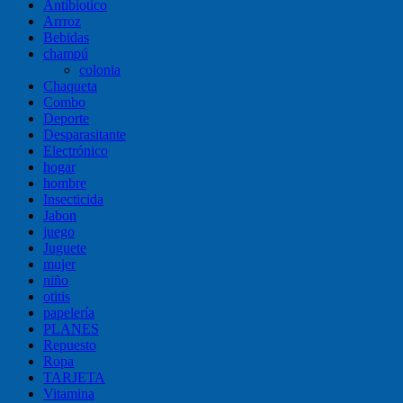
Antibiotico
Arrroz
Bebidas
champú
colonia
Chaqueta
Combo
Deporte
Desparasitante
Electrónico
hogar
hombre
Insecticida
Jabon
juego
Juguete
mujer
niño
otitis
papelería
PLANES
Repuesto
Ropa
TARJETA
Vitamina