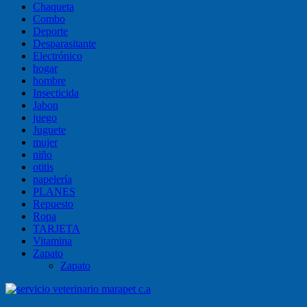
Chaqueta
Combo
Deporte
Desparasitante
Electrónico
hogar
hombre
Insecticida
Jabon
juego
Juguete
mujer
niño
otitis
papelería
PLANES
Repuesto
Ropa
TARJETA
Vitamina
Zapato
Zapato