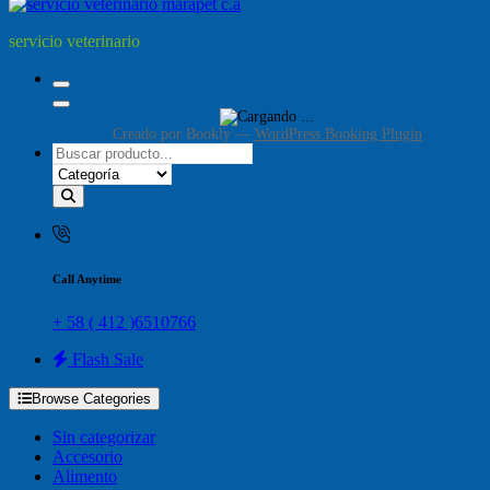
servicio veterinario
Creado por
Bookly
—
WordPress Booking Plugin
Call Anytime
+ 58 ( 412 )6510766
Flash Sale
Browse Categories
Sin categorizar
Accesorio
Alimento