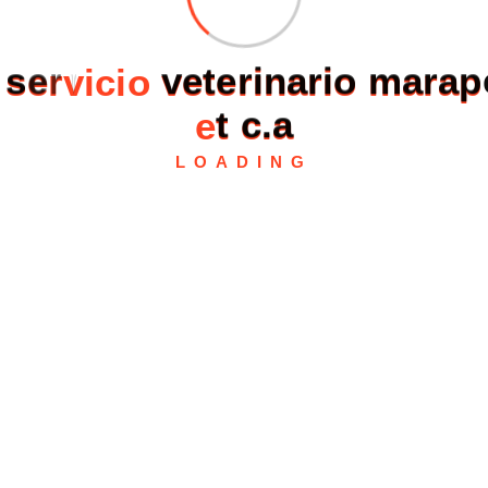
s
e
r
v
i
c
i
o
v
e
t
e
r
i
n
a
r
i
o
m
a
r
a
p
e
t
c
.
a
LOADING