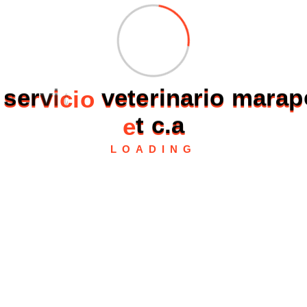
s
e
r
v
i
c
i
o
v
e
t
e
r
i
n
a
r
i
o
m
a
r
a
p
e
t
c
.
a
LOADING