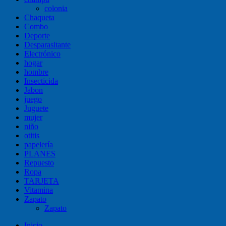
colonia
Chaqueta
Combo
Deporte
Desparasitante
Electrónico
hogar
hombre
Insecticida
Jabon
juego
Juguete
mujer
niño
otitis
papelería
PLANES
Repuesto
Ropa
TARJETA
Vitamina
Zapato
Zapato
Inicio