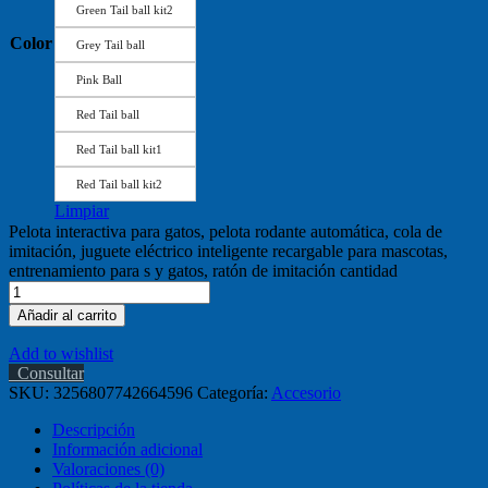
Green Tail ball kit2
Color
Grey Tail ball
Pink Ball
Red Tail ball
Red Tail ball kit1
Red Tail ball kit2
Limpiar
Pelota interactiva para gatos, pelota rodante automática, cola de
imitación, juguete eléctrico inteligente recargable para mascotas,
entrenamiento para s y gatos, ratón de imitación cantidad
Añadir al carrito
Add to wishlist
Consultar
SKU:
3256807742664596
Categoría:
Accesorio
Descripción
Información adicional
Valoraciones (0)