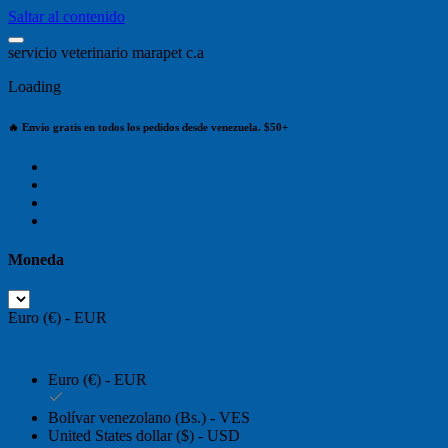
Saltar al contenido
s
e
r
v
i
c
i
o
v
e
t
e
r
i
n
a
r
i
o
m
a
r
a
p
e
t
c
.
a
Loading
🔥 Envío gratis en todos los pedidos desde venezuela. $50+
Moneda
Euro (€) - EUR
Euro (€) - EUR
Bolívar venezolano (Bs.) - VES
United States dollar ($) - USD