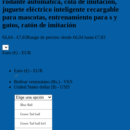
rodante automática, cola de imitación,
juguete eléctrico inteligente recargable
para mascotas, entrenamiento para s y
gatos, ratón de imitación
€
6,04
-
€
7,83
Rango de precios: desde €6,04 hasta €7,83
Euro (€) - EUR
Euro (€) - EUR
Bolívar venezolano (Bs.) - VES
United States dollar ($) - USD
Blue Ball
Green Tail ball
Green Tail ball kit1