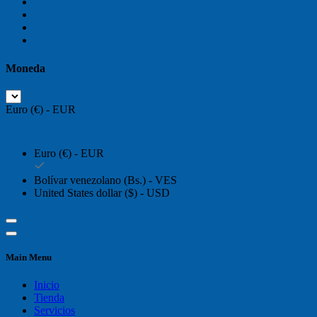
Moneda
Euro (€) - EUR
Euro (€) - EUR
Bolívar venezolano (Bs.) - VES
United States dollar ($) - USD
Main Menu
Inicio
Tienda
Servicios