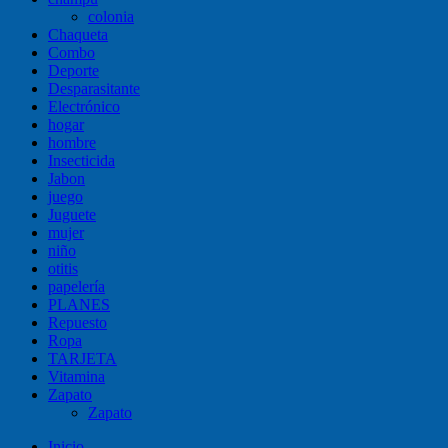
colonia
Chaqueta
Combo
Deporte
Desparasitante
Electrónico
hogar
hombre
Insecticida
Jabon
juego
Juguete
mujer
niño
otitis
papelería
PLANES
Repuesto
Ropa
TARJETA
Vitamina
Zapato
Zapato
Inicio