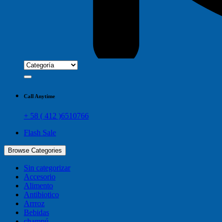
Call Anytime
+ 58 ( 412 )6510766
Flash Sale
Browse Categories
Sin categorizar
Accesorio
Alimento
Antibiotico
Arrroz
Bebidas
champú