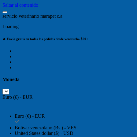
Saltar al contenido
s
e
r
v
i
c
i
o
v
e
t
e
r
i
n
a
r
i
o
m
a
r
a
p
e
t
c
.
a
Loading
🔥 Envío gratis en todos los pedidos desde venezuela. $50+
Moneda
Euro (€) - EUR
Euro (€) - EUR
Bolívar venezolano (Bs.) - VES
United States dollar ($) - USD