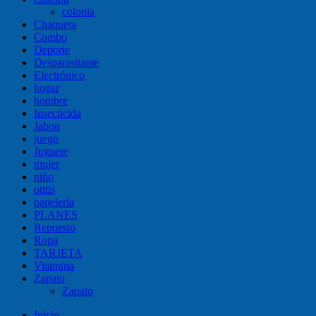
colonia
Chaqueta
Combo
Deporte
Desparasitante
Electrónico
hogar
hombre
Insecticida
Jabon
juego
Juguete
mujer
niño
otitis
papelería
PLANES
Repuesto
Ropa
TARJETA
Vitamina
Zapato
Zapato
Inicio