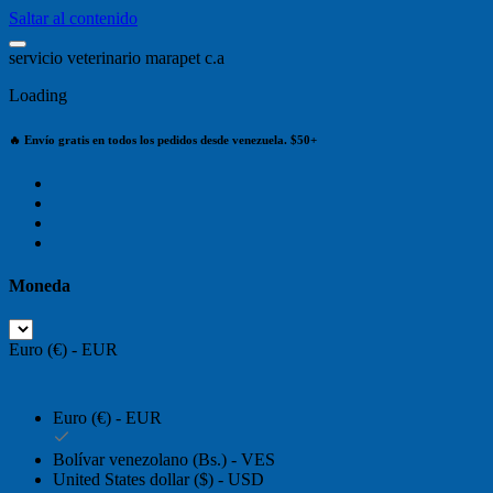
Saltar al contenido
s
e
r
v
i
c
i
o
v
e
t
e
r
i
n
a
r
i
o
m
a
r
a
p
e
t
c
.
a
Loading
🔥 Envío gratis en todos los pedidos desde venezuela. $50+
Moneda
Euro (€) - EUR
Euro (€) - EUR
Bolívar venezolano (Bs.) - VES
United States dollar ($) - USD