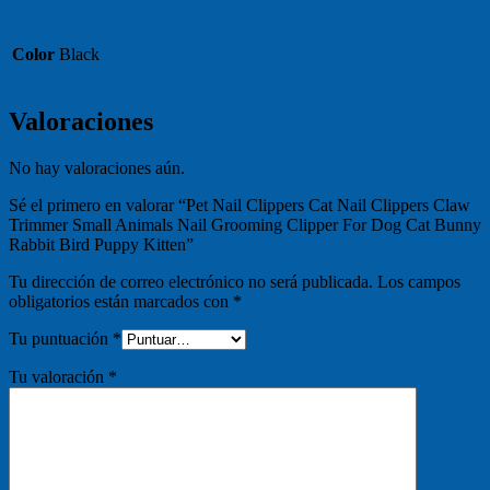
Color
Black
Valoraciones
No hay valoraciones aún.
Sé el primero en valorar “Pet Nail Clippers Cat Nail Clippers Claw
Trimmer Small Animals Nail Grooming Clipper For Dog Cat Bunny
Rabbit Bird Puppy Kitten”
Tu dirección de correo electrónico no será publicada.
Los campos
obligatorios están marcados con
*
Tu puntuación
*
Tu valoración
*