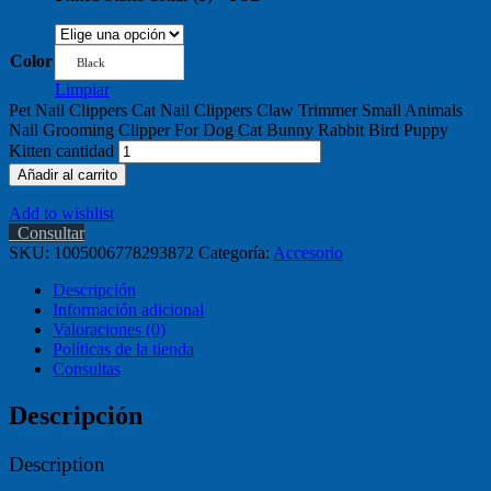
Color
Black
Limpiar
Pet Nail Clippers Cat Nail Clippers Claw Trimmer Small Animals
Nail Grooming Clipper For Dog Cat Bunny Rabbit Bird Puppy
Kitten cantidad
Añadir al carrito
Add to wishlist
Consultar
SKU:
1005006778293872
Categoría:
Accesorio
Descripción
Información adicional
Valoraciones (0)
Políticas de la tienda
Consultas
Descripción
Description