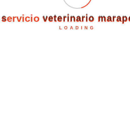
s
e
r
v
i
c
i
o
v
e
t
e
r
i
n
a
r
i
o
m
a
r
a
p
LOADING