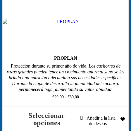
se
pueden
elegir
en
la
página
de
producto
PROPLAN
Protección durante su primer año de vida.
Los cachorros de
razas grandes pueden tener un crecimiento anormal si no se les
brinda una nutrición adecuada a sus necesidades específicas.
Durante la etapa de desarrollo la inmunidad del cachorro
permanecerá baja, aumentando su vulnerabilidad.
Rango
€
29,00
-
€
30,00
de
precios:
desde
Seleccionar
€29,00
Este
opciones
hasta
producto
€30,00