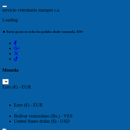
Saltar
al
s
e
r
v
i
c
i
o
v
e
t
e
r
i
n
a
r
i
o
m
a
r
a
p
e
t
c
.
a
contenido
Loading
🔥 Envío gratis en todos los pedidos desde venezuela. $50+
Moneda
Euro (€) - EUR
Euro (€) - EUR
Bolívar venezolano (Bs.) - VES
United States dollar ($) - USD