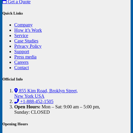
Get a Quote
Quick Links
Company
How it’s Work
Service
Case Studies
Privacy Policy
Support
Press media
Careers
Contact
Official Info
855 Kim Road, Broklyn Street,
New York USA
+1-888-452-1505
Open Hours:
Mon – Sat: 9:00 am – 5:00 pm,
Sunday: CLOSED
Opening Hours