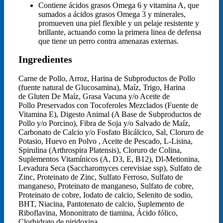
Contiene ácidos grasos Omega 6 y vitamina A, que
sumados a ácidos grasos Omega 3 y minerales,
promueven una piel flexible y un pelaje resistente y
brillante, actuando como la primera linea de defensa
que tiene un perro contra amenazas externas.
Ingredientes
Carne de Pollo, Arroz, Harina de Subproductos de Pollo
(fuente natural de Glucosamina), Maíz, Trigo, Harina
de Gluten De Maíz, Grasa Vacuna y/o Aceite de
Pollo Preservados con Tocoferoles Mezclados (Fuente de
Vitamina E), Digesto Animal (A Base de Subproductos de
Pollo y/o Porcino), Fibra de Soja y/o Salvado de Maíz,
Carbonato de Calcio y/o Fosfato Bicálcico, Sal, Cloruro de
Potasio, Huevo en Polvo , Aceite de Pescado, L-Lisina,
Spirulina (Arthrospira Platensis), Cloruro de Colina,
Suplementos Vitamínicos (A, D3, E, B12), Dl-Metionina,
Levadura Seca (Saccharomyces cerevisiae ssp), Sulfato de
Zinc, Proteinato de Zinc, Sulfato Ferroso, Sulfato de
manganeso, Proteinato de manganeso, Sulfato de cobre,
Proteinato de cobre, Iodato de calcio, Selenito de sodio,
BHT, Niacina, Pantotenato de calcio, Suplemento de
Riboflavina, Mononitrato de tiamina, Ácido fólico,
Clorhidrato de piridoxina.