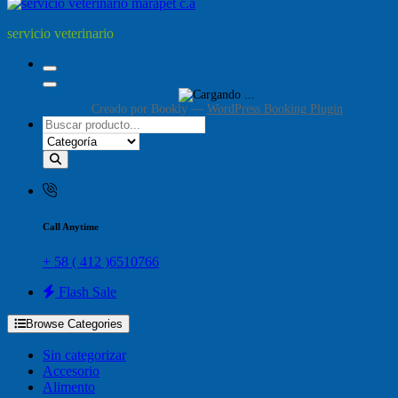
servicio veterinario
Creado por
Bookly
—
WordPress Booking Plugin
Call Anytime
+ 58 ( 412 )6510766
Flash Sale
Browse Categories
Sin categorizar
Accesorio
Alimento