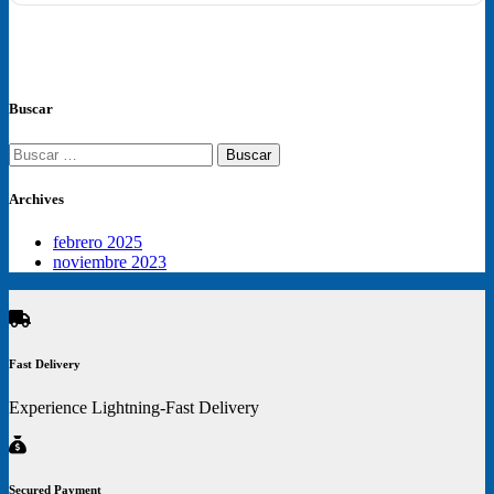
tiene
múltiples
variantes.
Las
opciones
se
Buscar
pueden
elegir
Buscar:
en
la
Archives
página
de
producto
febrero 2025
noviembre 2023
Fast Delivery
Experience Lightning-Fast Delivery
Secured Payment