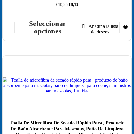
El
El
€
10,25
€
8,19
precio
precio
original
actual
era:
es:
Seleccionar
€10,25.
€8,19.
Este
opciones
producto
tiene
múltiples
variantes.
Las
opciones
¡Oferta!
se
pueden
elegir
en
la
página
de
producto
Toalla De Microfibra De Secado Rápido Para , Producto
De Baño Absorbente Para Mascotas, Paño De Limpieza