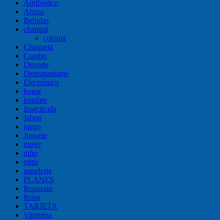
Antibiotico
Arrroz
Bebidas
champú
colonia
Chaqueta
Combo
Deporte
Desparasitante
Electrónico
hogar
hombre
Insecticida
Jabon
juego
Juguete
mujer
niño
otitis
papelería
PLANES
Repuesto
Ropa
TARJETA
Vitamina