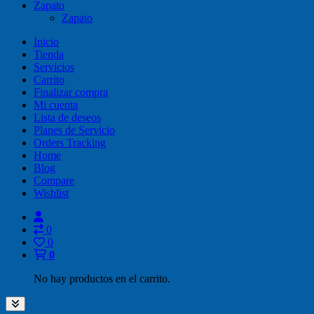
Zapato
Zapato
Inicio
Tienda
Servicios
Carrito
Finalizar compra
Mi cuenta
Lista de deseos
Planes de Servicio
Orders Tracking
Home
Blog
Compare
Wishlist
0
0
0
No hay productos en el carrito.