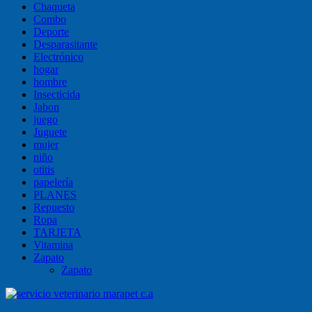
Chaqueta
Combo
Deporte
Desparasitante
Electrónico
hogar
hombre
Insecticida
Jabon
juego
Juguete
mujer
niño
otitis
papelería
PLANES
Repuesto
Ropa
TARJETA
Vitamina
Zapato
Zapato