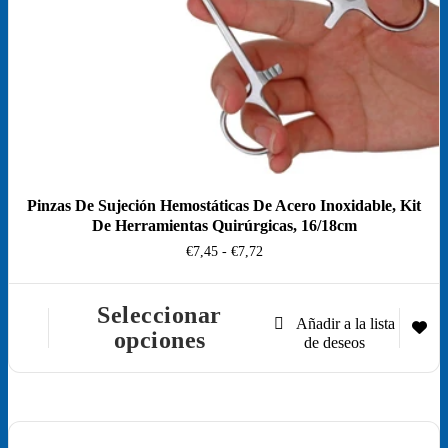
Pinzas De Sujeción Hemostáticas De Acero Inoxidable, Kit
De Herramientas Quirúrgicas, 16/18cm
Rango
€
7,45
-
€
7,72
de
precios:
desde
Seleccionar
€7,45
Este
opciones
hasta
producto
€7,72
tiene
múltiples
variantes.
Las
opciones