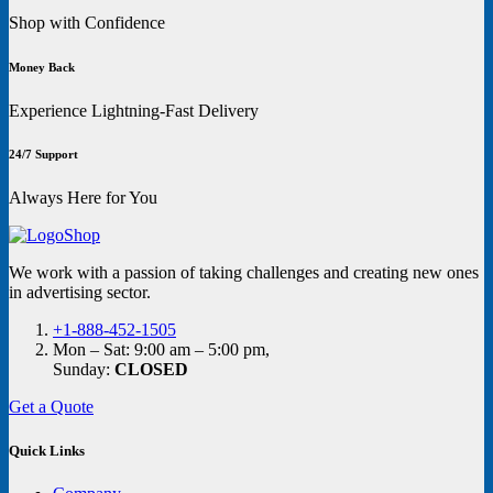
Shop with Confidence
Money Back
Experience Lightning-Fast Delivery
24/7 Support
Always Here for You
We work with a passion of taking challenges and creating new ones
in advertising sector.
+1-888-452-1505
Mon – Sat: 9:00 am – 5:00 pm,
Sunday:
CLOSED
Get a Quote
Quick Links