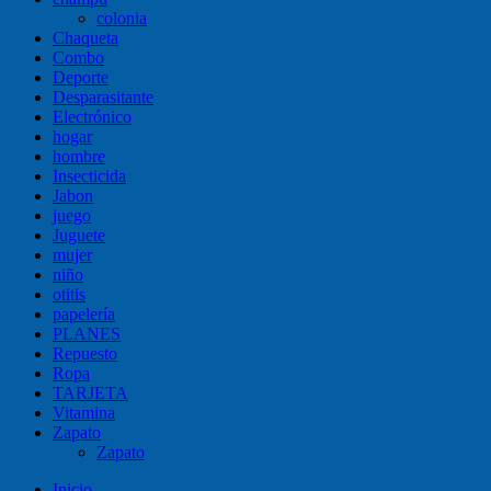
colonia
Chaqueta
Combo
Deporte
Desparasitante
Electrónico
hogar
hombre
Insecticida
Jabon
juego
Juguete
mujer
niño
otitis
papelería
PLANES
Repuesto
Ropa
TARJETA
Vitamina
Zapato
Zapato
Inicio