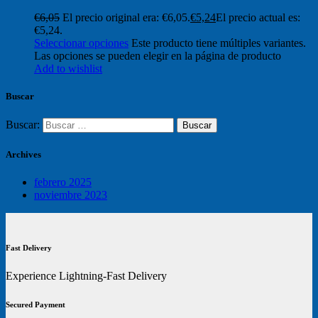
€
6,05
El precio original era: €6,05.
€
5,24
El precio actual es:
€5,24.
Seleccionar opciones
Este producto tiene múltiples variantes.
Las opciones se pueden elegir en la página de producto
Add to wishlist
Buscar
Buscar:
Archives
febrero 2025
noviembre 2023
Fast Delivery
Experience Lightning-Fast Delivery
Secured Payment