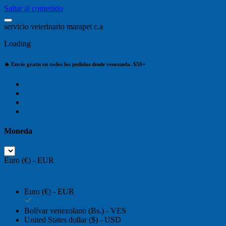
Saltar al contenido
s
e
r
v
i
c
i
o
v
e
t
e
r
i
n
a
r
i
o
m
a
r
a
p
e
t
c
.
a
Loading
🔥 Envío gratis en todos los pedidos desde venezuela. $50+
Moneda
Euro (€) - EUR
Euro (€) - EUR
Bolívar venezolano (Bs.) - VES
United States dollar ($) - USD