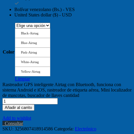
Bolívar venezolano (Bs.) - VES
United States dollar ($) - USD
Black-Airtag
Blue-Airtag
Color
Pink-Airtag
White-Airtag
Yellow-Airtag
Limpiar
Rastreador GPS inteligente Airtag con Bluetooth, funciona con
sistema Android e iOS, rastreador de etiqueta aérea, Mini localizador
de mascotas, buscador de llaves cantidad
Añadir al carrito
Add to wishlist
Consultar
SKU:
3256807418914586
Categoría:
Electrónico