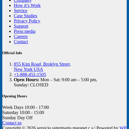
Company
How it’s Work
Service
Case Studies
Privacy Policy
Support
Press media
Careers
Contact
Official Info
855 Kim Road, Broklyn Street,
New York USA
+1-888-452-1505
Open Hours:
Mon – Sat: 9:00 am – 5:00 pm,
Sunday: CLOSED
Opening Hours
Week Days
10:00 - 17:00
Saturday
10:00 - 15:00
Sunday
Day Off
Contact us
Copyright © 2026 servicio veterinario marapet c.a | Powered by
WP