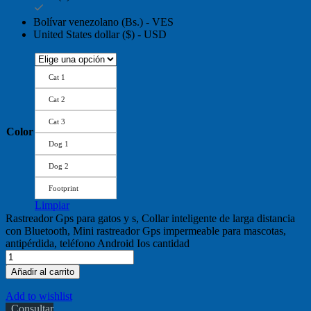
Bolívar venezolano (Bs.) - VES
United States dollar ($) - USD
Cat 1
Cat 2
Cat 3
Color
Dog 1
Dog 2
Footprint
Limpiar
Rastreador Gps para gatos y s, Collar inteligente de larga distancia
con Bluetooth, Mini rastreador Gps impermeable para mascotas,
antipérdida, teléfono Android Ios cantidad
Añadir al carrito
Add to wishlist
Consultar