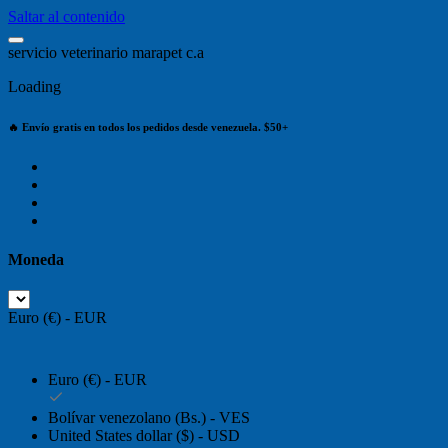
Saltar al contenido
s
e
r
v
i
c
i
o
v
e
t
e
r
i
n
a
r
i
o
m
a
r
a
p
e
t
c
.
a
Loading
🔥 Envío gratis en todos los pedidos desde venezuela. $50+
Moneda
Euro (€) - EUR
Euro (€) - EUR
Bolívar venezolano (Bs.) - VES
United States dollar ($) - USD