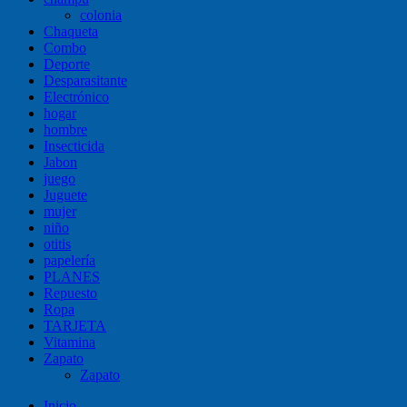
colonia
Chaqueta
Combo
Deporte
Desparasitante
Electrónico
hogar
hombre
Insecticida
Jabon
juego
Juguete
mujer
niño
otitis
papelería
PLANES
Repuesto
Ropa
TARJETA
Vitamina
Zapato
Zapato
Inicio