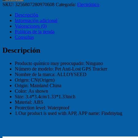
SKU:
3256807280970608
Categoría:
Electrónico
Descripción
Información adicional
Valoraciones (0)
Políticas de la tienda
Consultas
Descripción
Producto químico muy preocupado:
Ninguno
Número de modelo:
Pet Anti-Lost GPS Tracker
Nombre de la marca:
ALLOYSEED
Origen:
CN(Origen)
Origin:
Mainland China
Color:
As shown
Size:
3.4*3.4cm/1.33*1.33inch
Material:
ABS
Protection level:
Waterproof
1.Our product is used with APP, APP name:
Findmytag