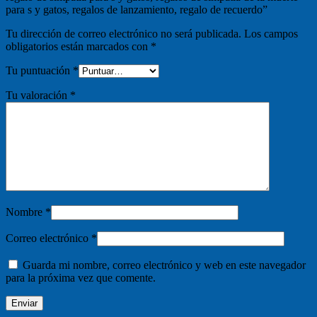
para s y gatos, regalos de lanzamiento, regalo de recuerdo”
Tu dirección de correo electrónico no será publicada.
Los campos
obligatorios están marcados con
*
Tu puntuación
*
Tu valoración
*
Nombre
*
Correo electrónico
*
Guarda mi nombre, correo electrónico y web en este navegador
para la próxima vez que comente.