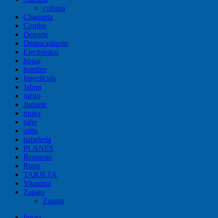
colonia
Chaqueta
Combo
Deporte
Desparasitante
Electrónico
hogar
hombre
Insecticida
Jabon
juego
Juguete
mujer
niño
otitis
papelería
PLANES
Repuesto
Ropa
TARJETA
Vitamina
Zapato
Zapato
Inicio