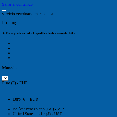
Saltar al contenido
s
e
r
v
i
c
i
o
v
e
t
e
r
i
n
a
r
i
o
m
a
r
a
p
e
t
c
.
a
Loading
🔥 Envío gratis en todos los pedidos desde venezuela. $50+
Moneda
Euro (€) - EUR
Euro (€) - EUR
Bolívar venezolano (Bs.) - VES
United States dollar ($) - USD