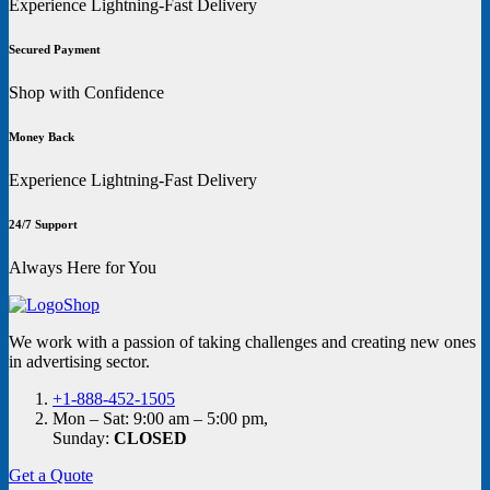
Experience Lightning-Fast Delivery
Secured Payment
Shop with Confidence
Money Back
Experience Lightning-Fast Delivery
24/7 Support
Always Here for You
We work with a passion of taking challenges and creating new ones
in advertising sector.
+1-888-452-1505
Mon – Sat: 9:00 am – 5:00 pm,
Sunday:
CLOSED
Get a Quote