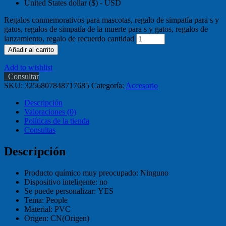
United States dollar ($) - USD
Regalos conmemorativos para mascotas, regalo de simpatía para s y
gatos, regalos de simpatía de la muerte para s y gatos, regalos de
lanzamiento, regalo de recuerdo cantidad
Añadir al carrito
Add to wishlist
Consultar
SKU:
3256807848717685
Categoría:
Accesorio
Descripción
Valoraciones (0)
Políticas de la tienda
Consultas
Descripción
Producto químico muy preocupado:
Ninguno
Dispositivo inteligente:
no
Se puede personalizar:
YES
Tema:
People
Material:
PVC
Origen:
CN(Origen)