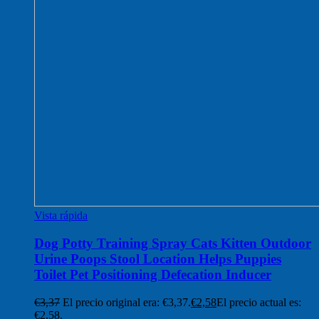
Vista rápida
Dog Potty Training Spray Cats Kitten Outdoor
Urine Poops Stool Location Helps Puppies
Toilet Pet Positioning Defecation Inducer
€
3,37
El precio original era: €3,37.
€
2,58
El precio actual es:
€2,58.