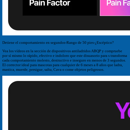
Detiene el comportamiento en segundos-Rango de 50 pies-¿Escéptico?
Vea los vídeos en la sección de dispositivos antiladridos ABQP y compruebe
por sí mismo lo rápido, efectivo e indoloro que este disuasorio para s transforma
cada comportamiento molesto, destructivo e inseguro en menos de 3 segundos.
El corrector ideal para mascotas para cualquier de 6 meses a 8 años que ladra,
mastica, muerde, persigue, salta, Cava o come objetos peligrosos.