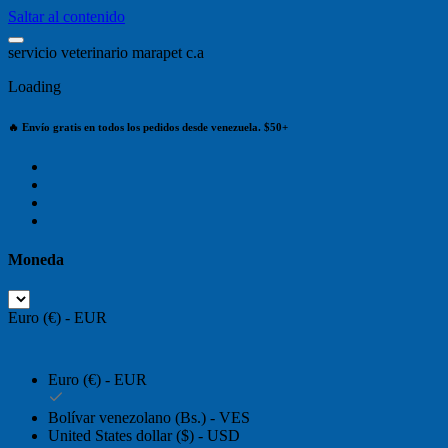
Saltar al contenido
s
e
r
v
i
c
i
o
v
e
t
e
r
i
n
a
r
i
o
m
a
r
a
p
e
t
c
.
a
Loading
🔥 Envío gratis en todos los pedidos desde venezuela. $50+
Moneda
Euro (€) - EUR
Euro (€) - EUR
Bolívar venezolano (Bs.) - VES
United States dollar ($) - USD