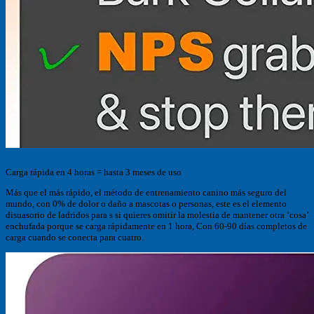
Carga rápida en 4 horas = hasta 3 meses de uso
Más que el más rápido, el método de entrenamiento canino más seguro del
mundo, con 0% de dolor o daño a mascotas o personas, este es el elemento
disuasorio de ladridos para s si quieres omitir la molestia de mantener otra ‘cosa’
enchufada porque se carga rápidamente en 1 hora, Con 60-90 días completos de
carga cuando se conecta para cuatro.