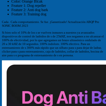
Color:
Orange Blcak
Feature 1:
Dog repeller
Feature 2:
Anti dog bark
Feature 3:
Training dog
Cada . Cada comportamiento. Se fue. ¡Garantizado! Actualización ABQP Pro
SONIC BOOM 2023
Si bien solo el 10% de los s se vuelven inmunes a nuestros ya avanzados
dispositivos de control de ladridos de s de 25kHZ, nos negamos a no alcanzar el
100% de efectividad, por lo que agregamos un brazo ultrasónico ondulado de
20 a 30 kHZ de 10 segundos. 100% indoloro. 100% efectivo. Para un
entrenamiento de s 300% más rápido que un silbato para s para dejar de ladrar,
clicker para s para entrenamiento, caja de ladridos, collar de ladridos, bocina de
aire para s o programa de entrenamiento de s en persona.