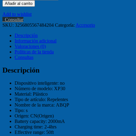
Añadir al carrito
Add to wishlist
Consultar
SKU:
3256805567484204
Categoría:
Accesorio
Descripción
Información adicional
Valoraciones (0)
Políticas de la tienda
Consultas
Descripción
Dispositivo inteligente:
no
Número de modelo:
XP30
Material:
Plástico
Tipo de artículo:
Repelentes
Nombre de la marca:
ABQP
Tipo:
s
Origen:
CN(Origen)
Battery capacity:
2000mA
Charging time:
2-4hrs
Effective range:
50ft