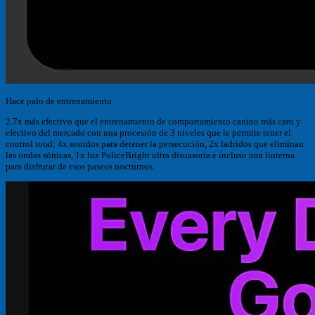
Hace palo de entrenamiento
2.7x más efectivo que el entrenamiento de comportamiento canino más caro y
efectivo del mercado con una procesión de 3 niveles que le permite tener el
control total; 4x sonidos para detener la persecución, 2x ladridos que eliminan
las ondas sónicas, 1x luz PoliceBright ultra disuasoria e incluso una linterna
para disfrutar de esos paseos nocturnos.