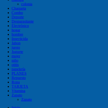
colonia
Chaqueta
Combo
Deporte
Desparasitante
Electrónico
hogar
hombre
Insecticida
Jabon
juego
Juguete
mujer
niño
otitis
papelería
PLANES
Repuesto
Ropa
TARJETA
Vitamina
Zapato
Zapato
Inicio