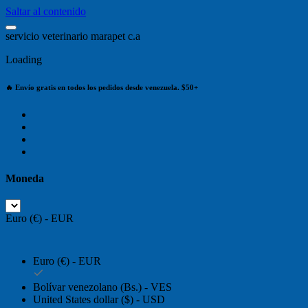
Saltar al contenido
s
e
r
v
i
c
i
o
v
e
t
e
r
i
n
a
r
i
o
m
a
r
a
p
e
t
c
.
a
Loading
🔥 Envío gratis en todos los pedidos desde venezuela. $50+
Moneda
Euro (€) - EUR
Euro (€) - EUR
Bolívar venezolano (Bs.) - VES
United States dollar ($) - USD