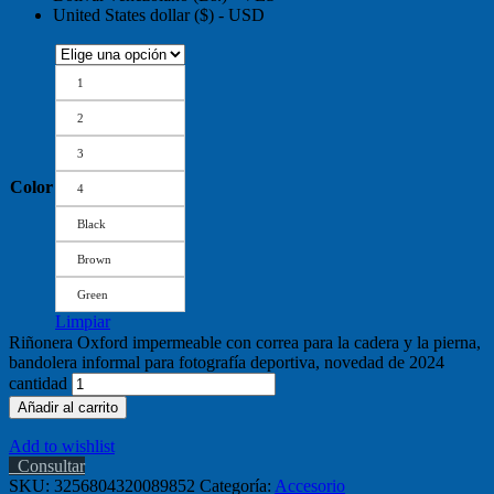
United States dollar ($) - USD
1
2
3
Color
4
Black
Brown
Green
Limpiar
Riñonera Oxford impermeable con correa para la cadera y la pierna,
bandolera informal para fotografía deportiva, novedad de 2024
cantidad
Añadir al carrito
Add to wishlist
Consultar
SKU:
3256804320089852
Categoría:
Accesorio