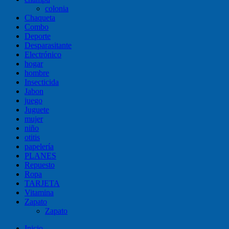
colonia
Chaqueta
Combo
Deporte
Desparasitante
Electrónico
hogar
hombre
Insecticida
Jabon
juego
Juguete
mujer
niño
otitis
papelería
PLANES
Repuesto
Ropa
TARJETA
Vitamina
Zapato
Zapato
Inicio