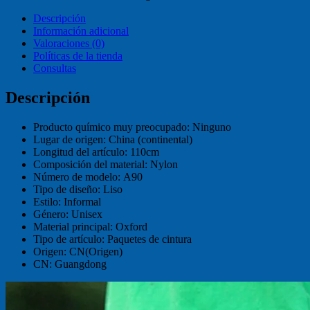
Descripción
Información adicional
Valoraciones (0)
Políticas de la tienda
Consultas
Descripción
Producto químico muy preocupado:
Ninguno
Lugar de origen:
China (continental)
Longitud del artículo:
110cm
Composición del material:
Nylon
Número de modelo:
A90
Tipo de diseño:
Liso
Estilo:
Informal
Género:
Unisex
Material principal:
Oxford
Tipo de artículo:
Paquetes de cintura
Origen:
CN(Origen)
CN:
Guangdong