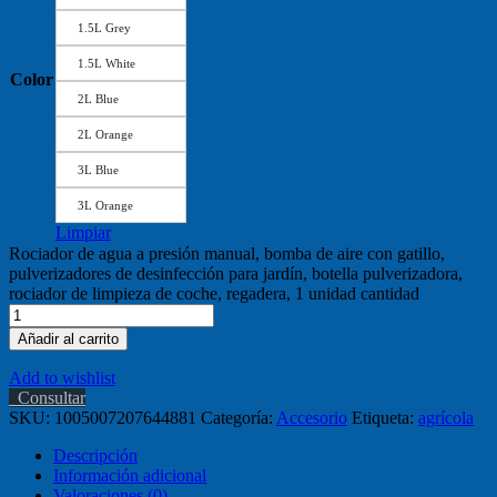
1.5L Grey
1.5L White
Color
2L Blue
2L Orange
3L Blue
3L Orange
Limpiar
Rociador de agua a presión manual, bomba de aire con gatillo,
pulverizadores de desinfección para jardín, botella pulverizadora,
rociador de limpieza de coche, regadera, 1 unidad cantidad
Añadir al carrito
Add to wishlist
Consultar
SKU:
1005007207644881
Categoría:
Accesorio
Etiqueta:
agrícola
Descripción
Información adicional
Valoraciones (0)