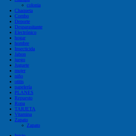
colonia
Chaqueta
Combo
Deporte
Desparasitante
Electrónico
hogar
hombre
Insecticida
Jabon
juego
Juguete
mujer
niño
otitis
papelería
PLANES
Repuesto
Ropa
TARJETA
Vitamina
Zapato
Zapato
Inicio