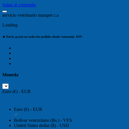
Saltar al contenido
s
e
r
v
i
c
i
o
v
e
t
e
r
i
n
a
r
i
o
m
a
r
a
p
e
t
c
.
a
Loading
🔥 Envío gratis en todos los pedidos desde venezuela. $50+
Moneda
Euro (€) - EUR
Euro (€) - EUR
Bolívar venezolano (Bs.) - VES
United States dollar ($) - USD