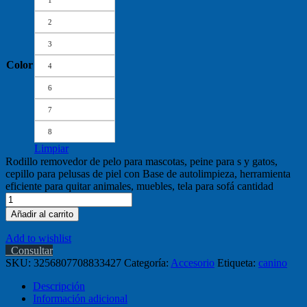
1
2
3
Color
4
6
7
8
Limpiar
Rodillo removedor de pelo para mascotas, peine para s y gatos,
cepillo para pelusas de piel con Base de autolimpieza, herramienta
eficiente para quitar animales, muebles, tela para sofá cantidad
Añadir al carrito
Add to wishlist
Consultar
SKU:
3256807708833427
Categoría:
Accesorio
Etiqueta:
canino
Descripción
Información adicional