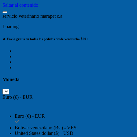
Saltar al contenido
s
e
r
v
i
c
i
o
v
e
t
e
r
i
n
a
r
i
o
m
a
r
a
p
e
t
c
.
a
Loading
🔥 Envío gratis en todos los pedidos desde venezuela. $50+
Moneda
Euro (€) - EUR
Euro (€) - EUR
Bolívar venezolano (Bs.) - VES
United States dollar ($) - USD