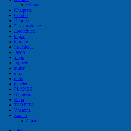
colonia
Chaqueta
Combo
Deporte
Desparasitante
Electrónico
hogar
hombre
Insecticida
Jabon
juego
Juguete
mujer
niño
otitis
papelería
PLANES
Repuesto
Ropa
TARJETA
Vitamina
Zapato
Zapato
Inicio