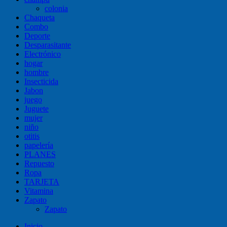
colonia
Chaqueta
Combo
Deporte
Desparasitante
Electrónico
hogar
hombre
Insecticida
Jabon
juego
Juguete
mujer
niño
otitis
papelería
PLANES
Repuesto
Ropa
TARJETA
Vitamina
Zapato
Zapato
Inicio