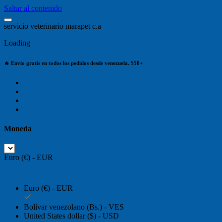
Saltar al contenido
s
e
r
v
i
c
i
o
v
e
t
e
r
i
n
a
r
i
o
m
a
r
a
p
e
t
c
.
a
Loading
🔥 Envío gratis en todos los pedidos desde venezuela. $50+
Moneda
Euro (€) - EUR
Euro (€) - EUR
Bolívar venezolano (Bs.) - VES
United States dollar ($) - USD