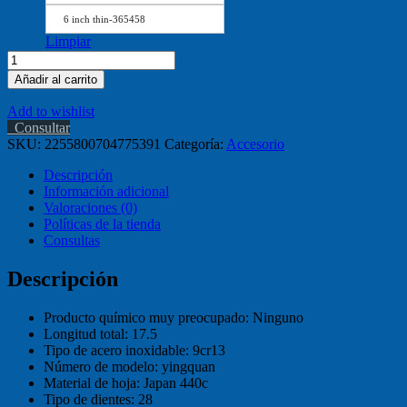
6 inch thin-365458
Limpiar
Sharonds-
Tijeras
Añadir al carrito
profesionales
de
Add to wishlist
peluquería,
Consultar
conjunto
SKU:
2255800704775391
Categoría:
Accesorio
de
tijeras
Descripción
de
Información adicional
corte
Valoraciones (0)
de
Políticas de la tienda
pelo,
Consultas
salón
de
Descripción
belleza
de
Producto químico muy preocupado:
Ninguno
alta
Longitud total:
17.5
calidad,
Tipo de acero inoxidable:
9cr13
5,5/6,0
Número de modelo:
yingquan
pulgadas
Material de hoja:
Japan 440c
cantidad
Tipo de dientes:
28