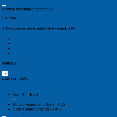
Saltar
al
s
e
r
v
i
c
i
o
v
e
t
e
r
i
n
a
r
i
o
m
a
r
a
p
e
t
c
.
a
contenido
Loading
🔥 Envío gratis en todos los pedidos desde venezuela. $50+
Moneda
Euro (€) - EUR
Euro (€) - EUR
Bolívar venezolano (Bs.) - VES
United States dollar ($) - USD