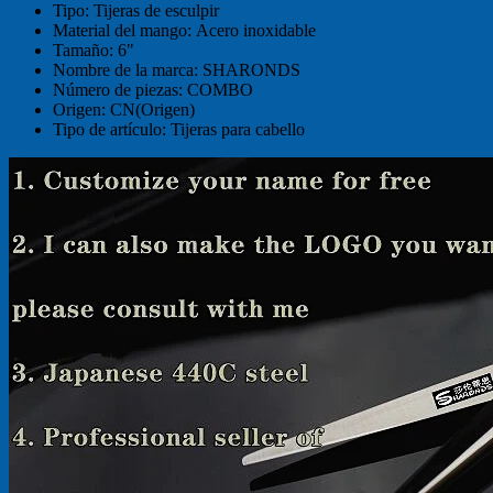
Tipo:
Tijeras de esculpir
Material del mango:
Acero inoxidable
Tamaño:
6"
Nombre de la marca:
SHARONDS
Número de piezas:
COMBO
Origen:
CN(Origen)
Tipo de artículo:
Tijeras para cabello