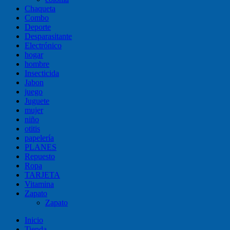
Chaqueta
Combo
Deporte
Desparasitante
Electrónico
hogar
hombre
Insecticida
Jabon
juego
Juguete
mujer
niño
otitis
papelería
PLANES
Repuesto
Ropa
TARJETA
Vitamina
Zapato
Zapato
Inicio
Tienda