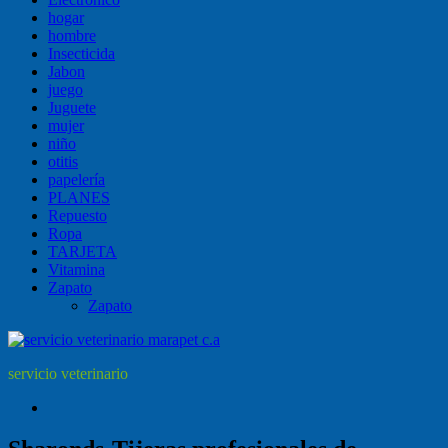
hogar
hombre
Insecticida
Jabon
juego
Juguete
mujer
niño
otitis
papelería
PLANES
Repuesto
Ropa
TARJETA
Vitamina
Zapato
Zapato
servicio veterinario