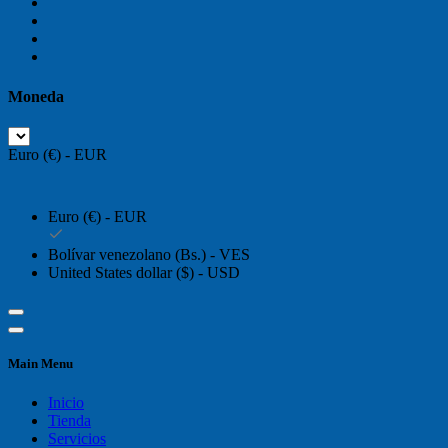
Moneda
Euro (€) - EUR
Euro (€) - EUR
Bolívar venezolano (Bs.) - VES
United States dollar ($) - USD
Main Menu
Inicio
Tienda
Servicios