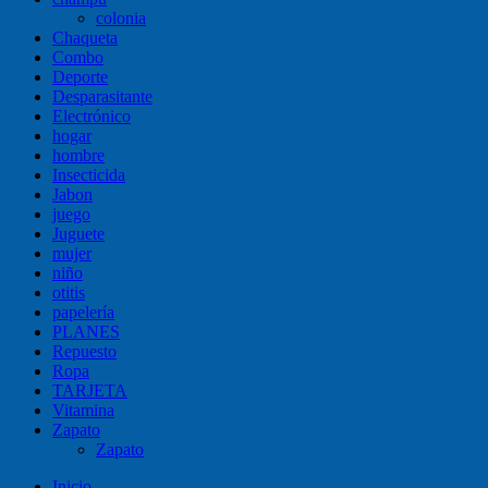
colonia
Chaqueta
Combo
Deporte
Desparasitante
Electrónico
hogar
hombre
Insecticida
Jabon
juego
Juguete
mujer
niño
otitis
papelería
PLANES
Repuesto
Ropa
TARJETA
Vitamina
Zapato
Zapato
Inicio