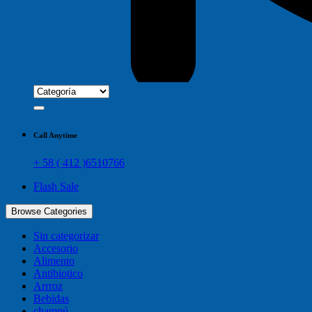
Call Anytime
+ 58 ( 412 )6510766
Flash Sale
Browse Categories
Sin categorizar
Accesorio
Alimento
Antibiotico
Arrroz
Bebidas
champú