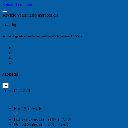
Saltar al contenido
s
e
r
v
i
c
i
o
v
e
t
e
r
i
n
a
r
i
o
m
a
r
a
p
e
t
c
.
a
Loading
🔥 Envío gratis en todos los pedidos desde venezuela. $50+
Moneda
Euro (€) - EUR
Euro (€) - EUR
Bolívar venezolano (Bs.) - VES
United States dollar ($) - USD