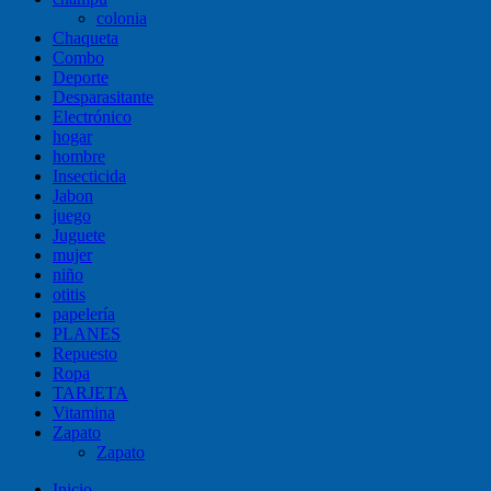
colonia
Chaqueta
Combo
Deporte
Desparasitante
Electrónico
hogar
hombre
Insecticida
Jabon
juego
Juguete
mujer
niño
otitis
papelería
PLANES
Repuesto
Ropa
TARJETA
Vitamina
Zapato
Zapato
Inicio