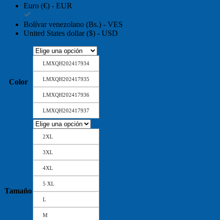
Euro (€) - EUR
Bolívar venezolano (Bs.) - VES
United States dollar ($) - USD
LMXQH202417934
LMXQH202417935
Color
LMXQH202417936
LMXQH202417937
2XL
3XL
4XL
5 XL
Tamaño
L
M