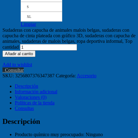
S
XL
Limpiar
Sudaderas con capucha de animales malois belgas, sudaderas con
capucha de cinta plateada con gráfico 3D, sudaderas con capucha de
animales, sudaderas de malois belgas, ropa deportiva informal, Top
cantidad
Añadir al carrito
Add to wishlist
Consultar
SKU:
3256807376347387
Categoría:
Accesorio
Descripción
Información adicional
Valoraciones (0)
Políticas de la tienda
Consultas
Descripción
Producto químico muy preocupado:
Ninguno