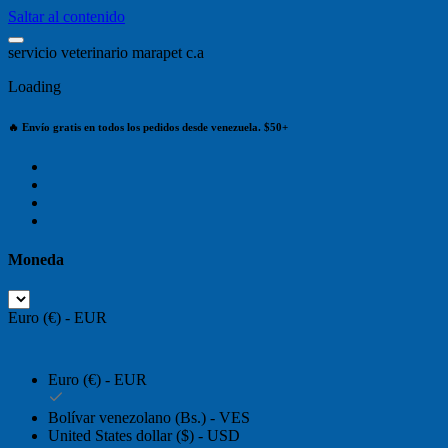
Saltar al contenido
s
e
r
v
i
c
i
o
v
e
t
e
r
i
n
a
r
i
o
m
a
r
a
p
e
t
c
.
a
Loading
🔥 Envío gratis en todos los pedidos desde venezuela. $50+
Moneda
Euro (€) - EUR
Euro (€) - EUR
Bolívar venezolano (Bs.) - VES
United States dollar ($) - USD