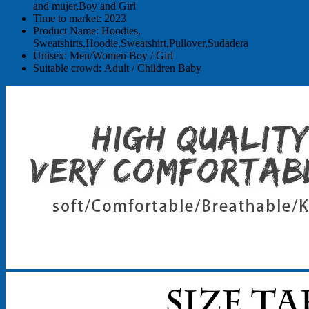
and mujer,Boy and Girl
Time to market:
2023
Product Name:
Hoodies,
Sweatshirts,Hoodie,Sweatshirt,Pullover,Sudadera
Unisex:
Men/Women Boy / Girl
Suitable crowd:
Adult / Children Baby