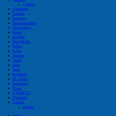
colonia
Chaqueta
Combo
Deporte
Desparasitante
Electrónico
hogar
hombre
Insecticida
Jabon
juego
Juguete
mujer
niño
otitis
papelería
PLANES
Repuesto
Ropa
TARJETA
Vitamina
Zapato
Zapato
Inicio