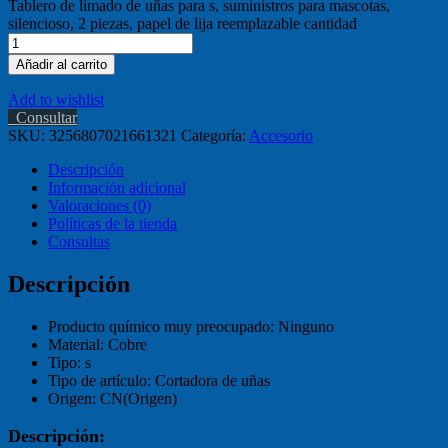
Tablero de limado de uñas para s, suministros para mascotas,
silencioso, 2 piezas, papel de lija reemplazable cantidad
Añadir al carrito
Add to wishlist
Consultar
SKU:
3256807021661321
Categoría:
Accesorio
Descripción
Información adicional
Valoraciones (0)
Políticas de la tienda
Consultas
Descripción
Producto químico muy preocupado:
Ninguno
Material:
Cobre
Tipo:
s
Tipo de artículo:
Cortadora de uñas
Origen:
CN(Origen)
Descripción: