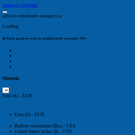
Saltar al contenido
s
e
r
v
i
c
i
o
v
e
t
e
r
i
n
a
r
i
o
m
a
r
a
p
e
t
c
.
a
Loading
🔥 Envío gratis en todos los pedidos desde venezuela. $50+
Moneda
Euro (€) - EUR
Euro (€) - EUR
Bolívar venezolano (Bs.) - VES
United States dollar ($) - USD