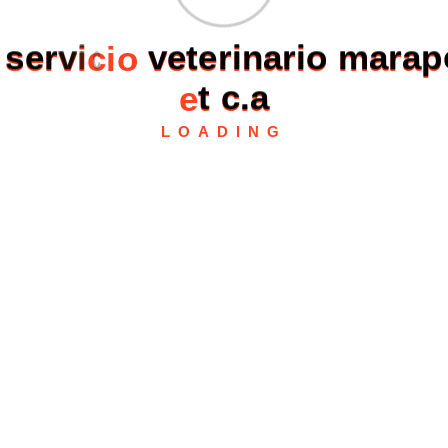
s
e
r
v
i
c
i
o
v
e
t
e
r
i
n
a
r
i
o
m
a
r
a
p
e
t
c
.
a
LOADING