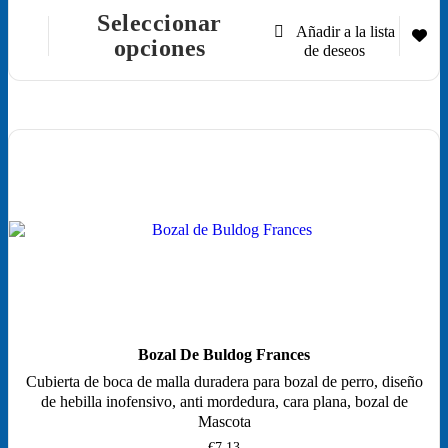
desde
Seleccionar
€6,00
Este
opciones
hasta
producto
€12,00
tiene
múltiples
variantes.
Las
opciones
se
pueden
elegir
en
la
página
de
producto
Bozal De Buldog Frances
Cubierta de boca de malla duradera para bozal de perro, diseño
de hebilla inofensivo, anti mordedura, cara plana, bozal de
Mascota
€
7,13