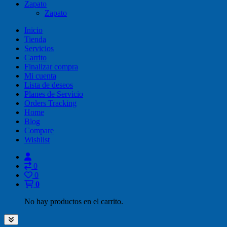
Zapato
Zapato
Inicio
Tienda
Servicios
Carrito
Finalizar compra
Mi cuenta
Lista de deseos
Planes de Servicio
Orders Tracking
Home
Blog
Compare
Wishlist
0
0
0
No hay productos en el carrito.