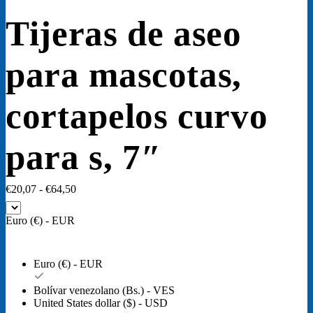
Tijeras de aseo
para mascotas,
cortapelos curvo
para s, 7″
Rango
€
20,07
-
€
64,50
de
precios:
Euro (€) - EUR
desde
€20,07
hasta
Euro (€) - EUR
€64,50
Bolívar venezolano (Bs.) - VES
United States dollar ($) - USD