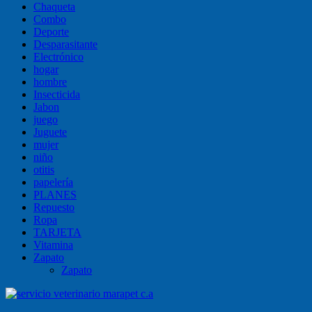
Chaqueta
Combo
Deporte
Desparasitante
Electrónico
hogar
hombre
Insecticida
Jabon
juego
Juguete
mujer
niño
otitis
papelería
PLANES
Repuesto
Ropa
TARJETA
Vitamina
Zapato
Zapato