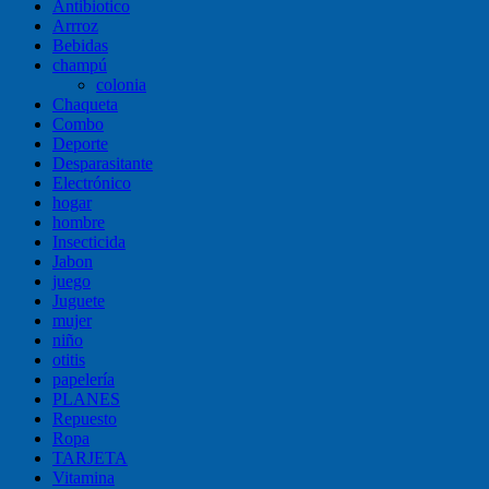
Antibiotico
Arrroz
Bebidas
champú
colonia
Chaqueta
Combo
Deporte
Desparasitante
Electrónico
hogar
hombre
Insecticida
Jabon
juego
Juguete
mujer
niño
otitis
papelería
PLANES
Repuesto
Ropa
TARJETA
Vitamina