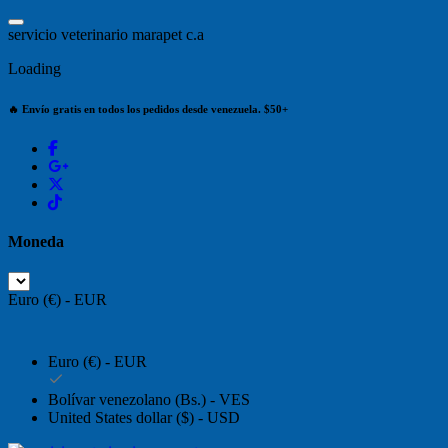
Saltar
al
s
e
r
v
i
c
i
o
v
e
t
e
r
i
n
a
r
i
o
m
a
r
a
p
e
t
c
.
a
contenido
Loading
🔥 Envío gratis en todos los pedidos desde venezuela. $50+
Moneda
Euro (€) - EUR
Euro (€) - EUR
Bolívar venezolano (Bs.) - VES
United States dollar ($) - USD