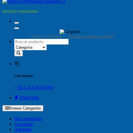
servicio veterinario
Creado por
Bookly
—
WordPress Booking Plugin
Call Anytime
+ 58 ( 412 )6510766
Flash Sale
Browse Categories
Sin categorizar
Accesorio
Alimento