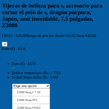
Tijeras de belleza para s, accesorio para
cortar el pelo de s, dragón púrpura,
Japón, azul inoxidable, 7,5 pulgadas,
Z3088
€
10,62
-
€
40,60
Rango de precios: desde €10,62 hasta €40,60
Euro (€) - EUR
Euro (€) - EUR
Bolívar venezolano (Bs.) - VES
United States dollar ($) - USD
Z3088 Hong C 7.5N
Z3088 Hong PYC
Z3088 Hong PYSCZ