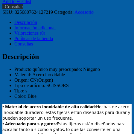
Add to wishlist
Consultar
SKU:
3256807624127219
Categoría:
Accesorio
Descripción
Información adicional
Valoraciones (0)
Políticas de la tienda
Consultas
Descripción
Producto químico muy preocupado:
Ninguno
Material:
Acero inoxidable
Origen:
CN(Origen)
Tipo de artículo:
SCISSORS
Tipo:
s
Color:
Blue
• Material de acero inoxidable de alta calidad:
Hechas de acero
inoxidable duradero, estas tijeras están diseñadas para durar y
pueden soportar un uso frecuente.
• Adecuado para s y gatos:
Estas tijeras están diseñadas para
acicalar tanto a s como a gatos, lo que las convierte en una