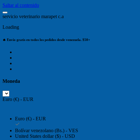
Saltar al contenido
s
e
r
v
i
c
i
o
v
e
t
e
r
i
n
a
r
i
o
m
a
r
a
p
e
t
c
.
a
Loading
🔥 Envío gratis en todos los pedidos desde venezuela. $50+
Moneda
Euro (€) - EUR
Euro (€) - EUR
Bolívar venezolano (Bs.) - VES
United States dollar ($) - USD