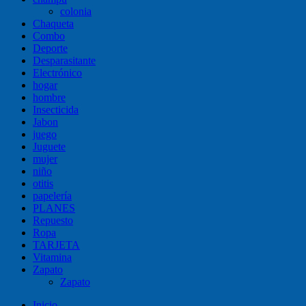
colonia
Chaqueta
Combo
Deporte
Desparasitante
Electrónico
hogar
hombre
Insecticida
Jabon
juego
Juguete
mujer
niño
otitis
papelería
PLANES
Repuesto
Ropa
TARJETA
Vitamina
Zapato
Zapato
Inicio