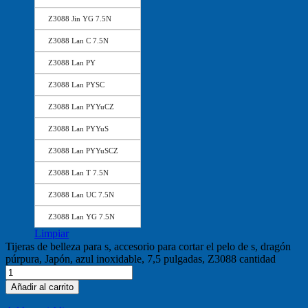
Z3088 Jin YG 7.5N
Z3088 Lan C 7.5N
Z3088 Lan PY
Z3088 Lan PYSC
Z3088 Lan PYYuCZ
Z3088 Lan PYYuS
Z3088 Lan PYYuSCZ
Z3088 Lan T 7.5N
Z3088 Lan UC 7.5N
Z3088 Lan YG 7.5N
Limpiar
Tijeras de belleza para s, accesorio para cortar el pelo de s, dragón
púrpura, Japón, azul inoxidable, 7,5 pulgadas, Z3088 cantidad
Añadir al carrito