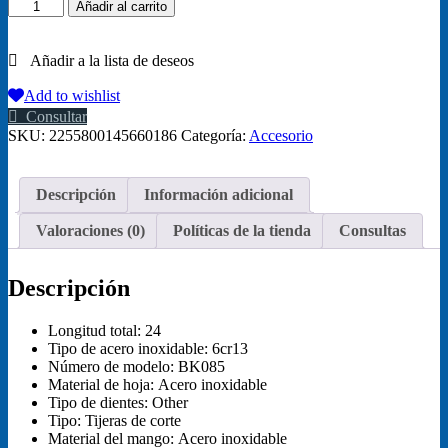
Tijeras
Añadir al carrito
profesionales
de
peluquería,
accesorio
de
Add to wishlist
9
Consultar
pulgadas
SKU:
2255800145660186
Categoría:
Accesorio
para
peluquería,
peluquería,
Descripción
Información adicional
pelo
de
Valoraciones (0)
Políticas de la tienda
Consultas
mascotas,
s,
alta
Descripción
calidad
cantidad
Longitud total:
24
Tipo de acero inoxidable:
6cr13
Número de modelo:
BK085
Material de hoja:
Acero inoxidable
Tipo de dientes:
Other
Tipo:
Tijeras de corte
Material del mango:
Acero inoxidable