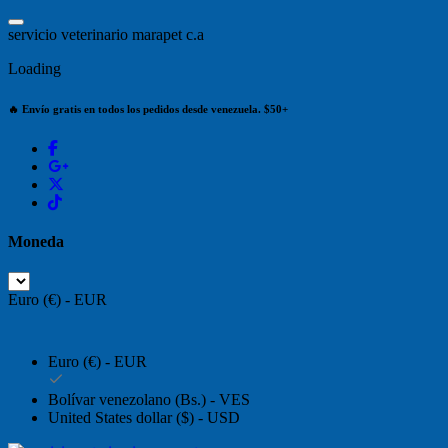
Saltar
al
s
e
r
v
i
c
i
o
v
e
t
e
r
i
n
a
r
i
o
m
a
r
a
p
e
t
c
.
a
contenido
Loading
🔥 Envío gratis en todos los pedidos desde venezuela. $50+
Moneda
Euro (€) - EUR
Euro (€) - EUR
Bolívar venezolano (Bs.) - VES
United States dollar ($) - USD