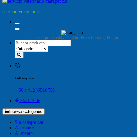
servicio veterinario
Creado por
Bookly
—
WordPress Booking Plugin
Call Anytime
+ 58 ( 412 )6510766
Flash Sale
Browse Categories
Sin categorizar
Accesorio
Alimento