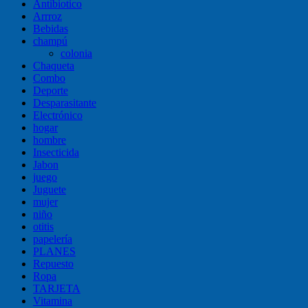
Antibiotico
Arrroz
Bebidas
champú
colonia
Chaqueta
Combo
Deporte
Desparasitante
Electrónico
hogar
hombre
Insecticida
Jabon
juego
Juguete
mujer
niño
otitis
papelería
PLANES
Repuesto
Ropa
TARJETA
Vitamina