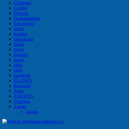
Chaqueta
Combo
Deporte
Desparasitante
Electrónico
hogar
hombre
Insecticida
Jabon
juego
Juguete
mujer
niño
otitis
papelería
PLANES
Repuesto
Ropa
TARJETA
Vitamina
Zapato
Zapato