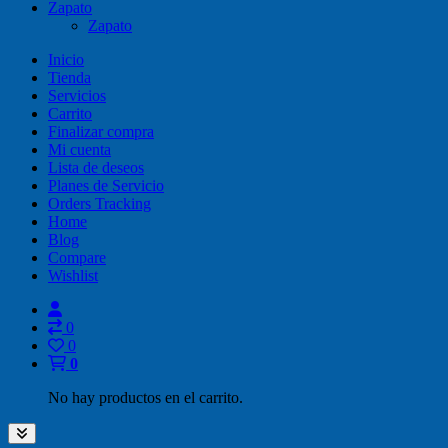
Zapato
Zapato
Inicio
Tienda
Servicios
Carrito
Finalizar compra
Mi cuenta
Lista de deseos
Planes de Servicio
Orders Tracking
Home
Blog
Compare
Wishlist
0
0
0
No hay productos en el carrito.