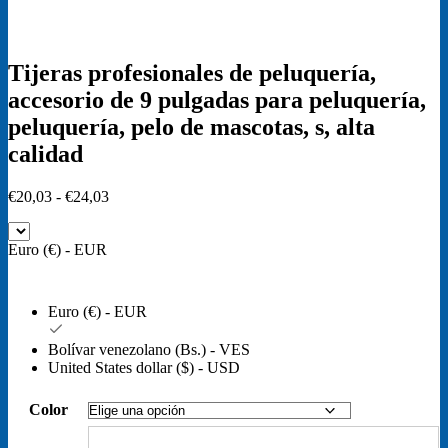
Tijeras profesionales de peluquería,
accesorio de 9 pulgadas para peluquería,
peluquería, pelo de mascotas, s, alta
calidad
Rango
€
20,03
-
€
24,03
de
precios:
Euro (€) - EUR
desde
€20,03
hasta
€24,03
Euro (€) - EUR
Bolívar venezolano (Bs.) - VES
United States dollar ($) - USD
Color