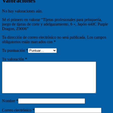
Valoraciones
No hay valoraciones aún.
Sé el primero en valorar “Tijeras profesionales para peluquería,
juego de tijeras de corte y adelgazamiento, 6 «, Japón 440C Purple
Dragon, Z9006”
Tu dirección de correo electrónico no será publicada.
Los campos
obligatorios están marcados con
*
Tu puntuación
*
Tu valoración
*
Nombre
*
Correo electrónico
*