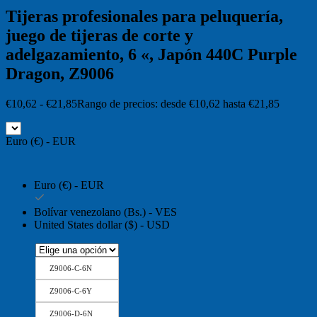
Tijeras profesionales para peluquería,
juego de tijeras de corte y
adelgazamiento, 6 «, Japón 440C Purple
Dragon, Z9006
€
10,62
-
€
21,85
Rango de precios: desde €10,62 hasta €21,85
Euro (€) - EUR
Euro (€) - EUR
Bolívar venezolano (Bs.) - VES
United States dollar ($) - USD
Z9006-C-6N
Z9006-C-6Y
Z9006-D-6N