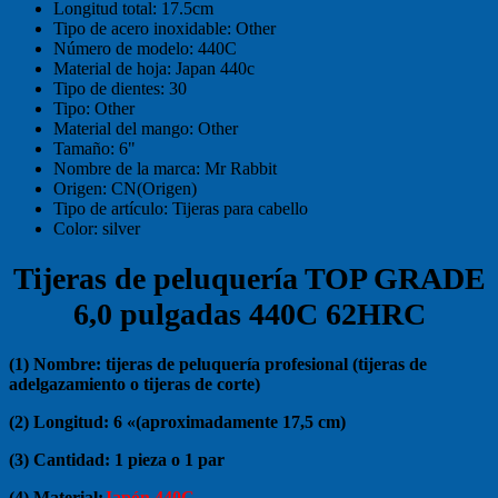
Longitud total:
17.5cm
Tipo de acero inoxidable:
Other
Número de modelo:
440C
Material de hoja:
Japan 440c
Tipo de dientes:
30
Tipo:
Other
Material del mango:
Other
Tamaño:
6"
Nombre de la marca:
Mr Rabbit
Origen:
CN(Origen)
Tipo de artículo:
Tijeras para cabello
Color:
silver
Tijeras de peluquería TOP GRADE
6,0 pulgadas 440C 62HRC
(1) Nombre: tijeras de peluquería profesional (tijeras de
adelgazamiento o tijeras de corte)
(2) Longitud: 6 «(aproximadamente 17,5 cm)
(3) Cantidad: 1 pieza o 1 par
(4) Material:
Japón 440C