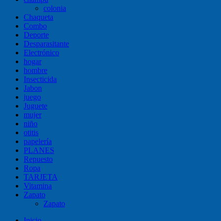
colonia
Chaqueta
Combo
Deporte
Desparasitante
Electrónico
hogar
hombre
Insecticida
Jabon
juego
Juguete
mujer
niño
otitis
papelería
PLANES
Repuesto
Ropa
TARJETA
Vitamina
Zapato
Zapato
Inicio