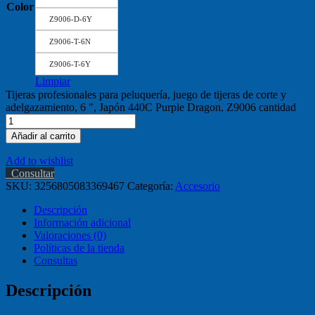
Color
Z9006-D-6Y
Z9006-T-6N
Z9006-T-6Y
Limpiar
Tijeras profesionales para peluquería, juego de tijeras de corte y
adelgazamiento, 6 ", Japón 440C Purple Dragon, Z9006 cantidad
Añadir al carrito
Add to wishlist
Consultar
SKU:
3256805083369467
Categoría:
Accesorio
Descripción
Información adicional
Valoraciones (0)
Políticas de la tienda
Consultas
Descripción