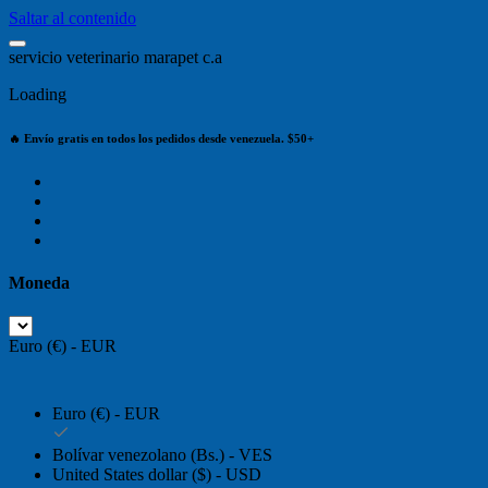
Saltar al contenido
s
e
r
v
i
c
i
o
v
e
t
e
r
i
n
a
r
i
o
m
a
r
a
p
e
t
c
.
a
Loading
🔥 Envío gratis en todos los pedidos desde venezuela. $50+
Moneda
Euro (€) - EUR
Euro (€) - EUR
Bolívar venezolano (Bs.) - VES
United States dollar ($) - USD