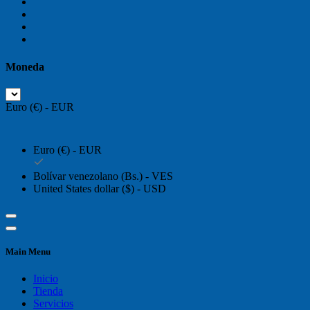
Moneda
Euro (€) - EUR
Euro (€) - EUR
Bolívar venezolano (Bs.) - VES
United States dollar ($) - USD
Main Menu
Inicio
Tienda
Servicios