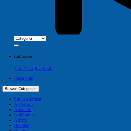
Call Anytime
+ 58 ( 412 )6510766
Flash Sale
Browse Categories
Sin categorizar
Accesorio
Alimento
Antibiotico
Arrroz
Bebidas
champú