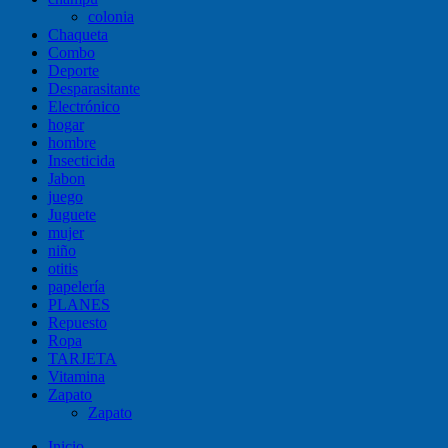
colonia
Chaqueta
Combo
Deporte
Desparasitante
Electrónico
hogar
hombre
Insecticida
Jabon
juego
Juguete
mujer
niño
otitis
papelería
PLANES
Repuesto
Ropa
TARJETA
Vitamina
Zapato
Zapato
Inicio