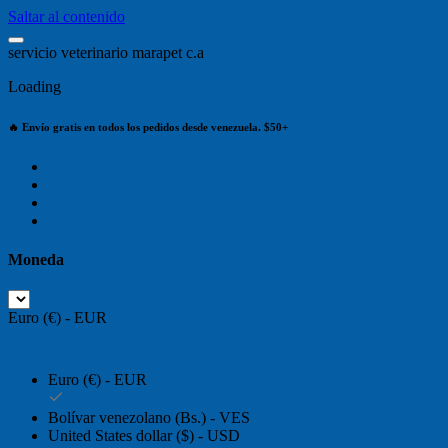
Saltar al contenido
s
e
r
v
i
c
i
o
v
e
t
e
r
i
n
a
r
i
o
m
a
r
a
p
e
t
c
.
a
Loading
🔥 Envío gratis en todos los pedidos desde venezuela. $50+
Moneda
Euro (€) - EUR
Euro (€) - EUR
Bolívar venezolano (Bs.) - VES
United States dollar ($) - USD